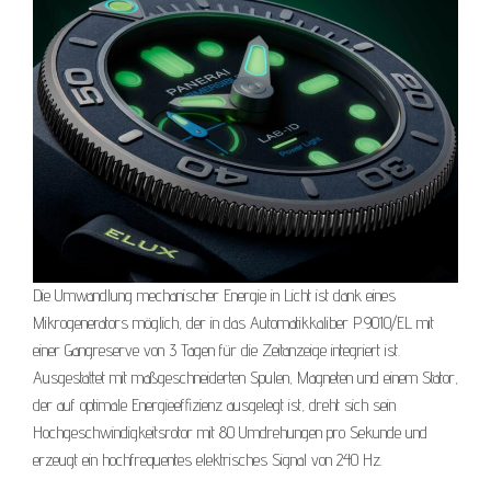
Die Umwandlung mechanischer Energie in Licht ist dank eines
Mikrogenerators möglich, der in das Automatikkaliber P.9010/EL mit
einer Gangreserve von 3 Tagen für die Zeitanzeige integriert ist.
Ausgestattet mit maßgeschneiderten Spulen, Magneten und einem Stator,
der auf optimale Energieeffizienz ausgelegt ist, dreht sich sein
Hochgeschwindigkeitsrotor mit 80 Umdrehungen pro Sekunde und
erzeugt ein hochfrequentes elektrisches Signal von 240 Hz.