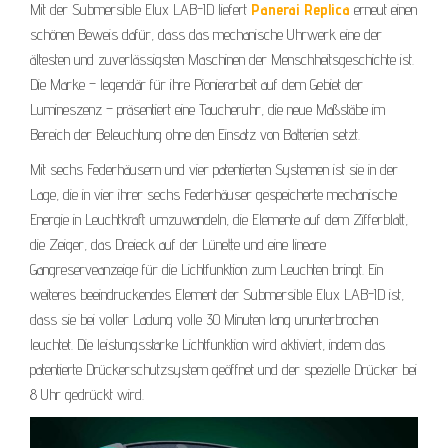
Mit der Submersible Elux LAB-ID liefert
Panerai Replica
erneut einen
schönen Beweis dafür, dass das mechanische Uhrwerk eine der
ältesten und zuverlässigsten Maschinen der Menschheitsgeschichte ist.
Die Marke – legendär für ihre Pionierarbeit auf dem Gebiet der
Lumineszenz – präsentiert eine Taucheruhr, die neue Maßstäbe im
Bereich der Beleuchtung ohne den Einsatz von Batterien setzt.
Mit sechs Federhäusern und vier patentierten Systemen ist sie in der
Lage, die in vier ihrer sechs Federhäuser gespeicherte mechanische
Energie in Leuchtkraft umzuwandeln, die Elemente auf dem Zifferblatt,
die Zeiger, das Dreieck auf der Lünette und eine lineare
Gangreserveanzeige für die Lichtfunktion zum Leuchten bringt. Ein
weiteres beeindruckendes Element der Submersible Elux LAB-ID ist,
dass sie bei voller Ladung volle 30 Minuten lang ununterbrochen
leuchtet. Die leistungsstarke Lichtfunktion wird aktiviert, indem das
patentierte Drückerschutzsystem geöffnet und der spezielle Drücker bei
8 Uhr gedrückt wird.