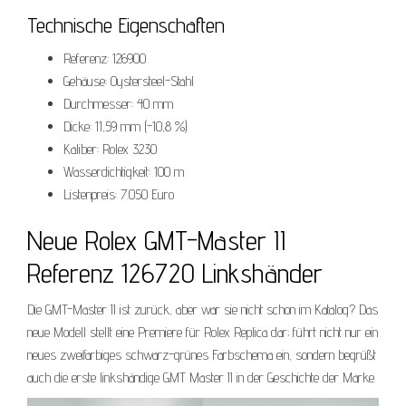
Technische Eigenschaften
Referenz: 126900
Gehäuse: Oystersteel-Stahl
Durchmesser: 40 mm
Dicke: 11,59 mm (-10,8 %)
Kaliber: Rolex 3230
Wasserdichtigkeit: 100 m
Listenpreis: 7.050 Euro
Neue Rolex GMT-Master II
Referenz 126720 Linkshänder
Die GMT-Master II ist zurück, aber war sie nicht schon im Katalog? Das
neue Modell stellt eine Premiere für Rolex Replica dar; führt nicht nur ein
neues zweifarbiges schwarz-grünes Farbschema ein, sondern begrüßt
auch die erste linkshändige GMT Master II in der Geschichte der Marke.