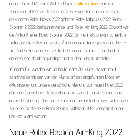
neuen Rolex 2022 sein? Welche Rolex
replica uhren
aus der
Produktion 2022? Zu den am meisten erwarteten und am meisten
diskutierten Rolex News 2022 gehören Rolex Milgauss 2022, Rolex
Explorer 2 2022 (seltsamerweise) und Rolex Air King 2022. Obwohl wir
die Ankunft einer Rolex Explorer 2022 für mehr als unwahrscheinlich
halten, da die Kollektion zuletzt Änderungen unterzogen wurde Jahr –
hier finden Sie unseren Live-Test der neuen Explorer – die beiden
anderen sind deutlich günstiger und zudem längst überfällig.
In jedem Fall werden wir ab heute, dem 30. März, diesen Inhalt
schrittweise mit den von der Marke offiziell eingeführten Modellen
aktualisieren und unsere persönliche Meinung zur neuen Rolex 2022
abgeben (sobald das Update abgeschlossen ist, finden Sie auch die
englische Version). . Lassen Sie uns nun herausfinden, was sich unsere
Kollegen für die neue Rolex Replica-Kollektion 2022 vorgestellt haben
und vor allem warum.
Neue Rolex Replica Air-King 2022