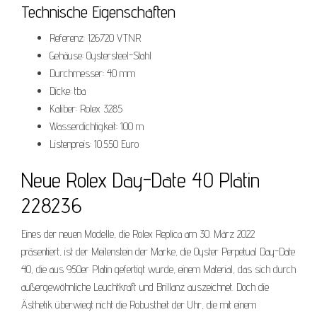
Technische Eigenschaften
Referenz: 126720 VTNR
Gehäuse: Oystersteel-Stahl
Durchmesser: 40 mm
Dicke: tba
Kaliber: Rolex 3285
Wasserdichtigkeit: 100 m
Listenpreis: 10.550 Euro
Neue Rolex Day-Date 40 Platin
228236
Eines der neuen Modelle, die Rolex Replica am 30. März 2022
präsentiert, ist der Meilenstein der Marke, die Oyster Perpetual Day-Date
40, die aus 950er Platin gefertigt wurde, einem Material, das sich durch
außergewöhnliche Leuchtkraft und Brillanz auszeichnet. Doch die
Ästhetik überwiegt nicht die Robustheit der Uhr, die mit einem