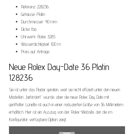
Referenz: 228236
Gehäuse: Platin
Durchmesser: 40 mm
Dicke: tba
Uhrwerk: Rolex 3285
Wasserdichtigkeit: 100 m
Preis auf Anfrage
Neue Rolex Day-Date 36 Platin
128236
Sie ist unter das Radar geraten, weil sie nicht offiziell unter den neuen
Modellen „befördert“ wurde, aber die neue Rolex Day Date mit
geriffelter Lünette ist auch in einer reduzierten Größe von 36 Millimetern
erhältlich. Hier ist ein Auszug von der Rolex-Website, der die im
Konfigurator verfügbare Option zeigt.