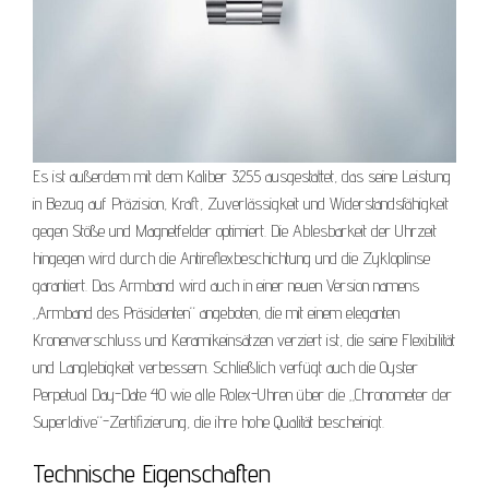
Es ist außerdem mit dem Kaliber 3255 ausgestattet, das seine Leistung
in Bezug auf Präzision, Kraft, Zuverlässigkeit und Widerstandsfähigkeit
gegen Stöße und Magnetfelder optimiert. Die Ablesbarkeit der Uhrzeit
hingegen wird durch die Antireflexbeschichtung und die Zykloplinse
garantiert. Das Armband wird auch in einer neuen Version namens
„Armband des Präsidenten“ angeboten, die mit einem eleganten
Kronenverschluss und Keramikeinsätzen verziert ist, die seine Flexibilität
und Langlebigkeit verbessern. Schließlich verfügt auch die Oyster
Perpetual Day-Date 40 wie alle Rolex-Uhren über die „Chronometer der
Superlative“-Zertifizierung, die ihre hohe Qualität bescheinigt.
Technische Eigenschaften