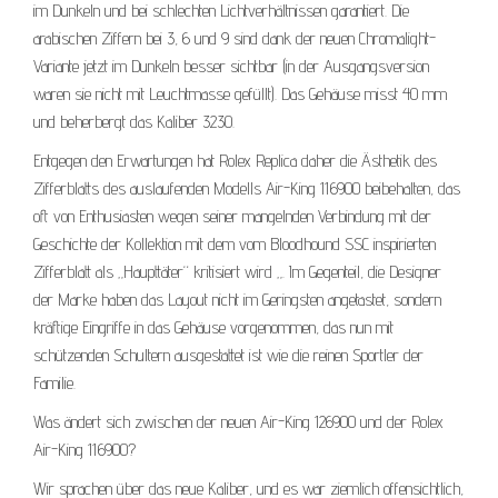
im Dunkeln und bei schlechten Lichtverhältnissen garantiert. Die
arabischen Ziffern bei 3, 6 und 9 sind dank der neuen Chromalight-
Variante jetzt im Dunkeln besser sichtbar (in der Ausgangsversion
waren sie nicht mit Leuchtmasse gefüllt). Das Gehäuse misst 40 mm
und beherbergt das Kaliber 3230.
Entgegen den Erwartungen hat Rolex Replica daher die Ästhetik des
Zifferblatts des auslaufenden Modells Air-King 116900 beibehalten, das
oft von Enthusiasten wegen seiner mangelnden Verbindung mit der
Geschichte der Kollektion mit dem vom Bloodhound SSC inspirierten
Zifferblatt als „Haupttäter“ kritisiert wird „. Im Gegenteil, die Designer
der Marke haben das Layout nicht im Geringsten angetastet, sondern
kräftige Eingriffe in das Gehäuse vorgenommen, das nun mit
schützenden Schultern ausgestattet ist wie die reinen Sportler der
Familie.
Was ändert sich zwischen der neuen Air-King 126900 und der Rolex
Air-King 116900?
Wir sprachen über das neue Kaliber, und es war ziemlich offensichtlich,