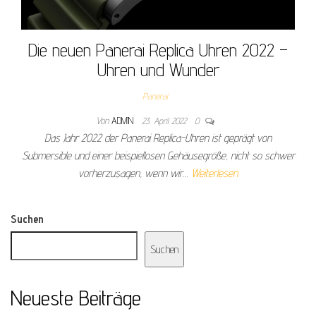
Die neuen Panerai Replica Uhren 2022 –
Uhren und Wunder
Panerai
Von
ADMIN
23. April 2022
0
Das Jahr 2022 der Panerai Replica-Uhren ist geprägt von
Submersible und einer beispiellosen Gehäusegröße, nicht so schwer
vorherzusagen, wenn wir…
Weiterlesen
Suchen
Suchen
Neueste Beiträge