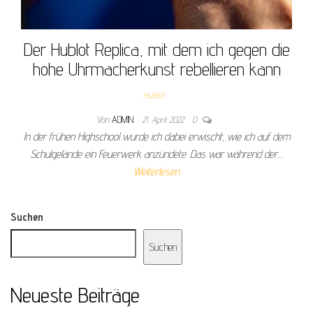
Der Hublot Replica, mit dem ich gegen die
hohe Uhrmacherkunst rebellieren kann
Hublot
Von
ADMIN
21. April 2022
0
In der frühen Highschool wurde ich dabei erwischt, wie ich auf dem
Schulgelände ein Feuerwerk anzündete. Das war während der…
Weiterlesen
Suchen
Suchen
Neueste Beiträge